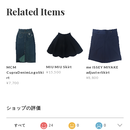
Related Items
MIU MIU Skirt
MCM
me ISSEY MIYAKE
¥15,500
CupraDenimLogoSki
adjusterSkirt
rt
¥8,800
¥7,700
ショップの評価
すべて
24
0
0