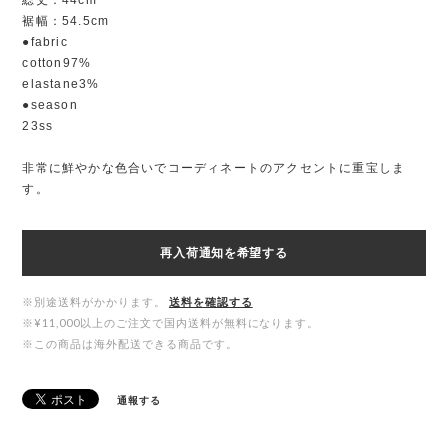
総丈：44cm
裾幅：54.5cm
●fabric
cotton97%
elastane3%
●season
23ss
非常に鮮やかな色合いでコーディネートのアクセントに重宝しま
す。
再入荷通知を希望する
※別途送料がかかります。
送料を確認する
※¥11,000以上のご注文で国内送料が無料になります。
※この商品は海外配送できる商品です。
通報する