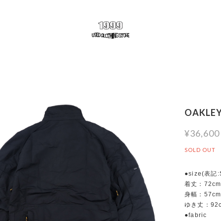
OAKLEY 
¥36,600
SOLD OUT
●size(表記
着丈：72c
身幅：57c
ゆき丈：92
●fabric