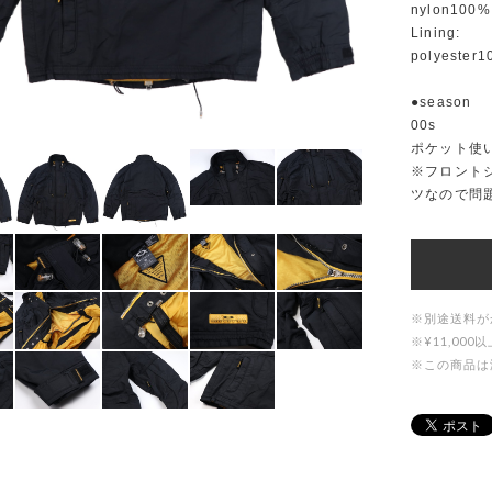
nylon100%
Lining:
polyester
●season
00s
ポケット使
※フロント
ツなので問
※別途送料が
※¥11,0
※この商品は