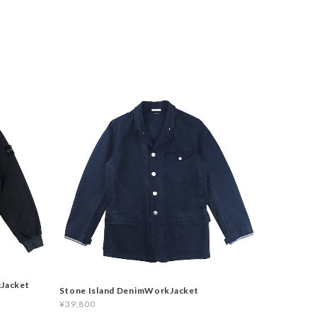
cJacket
Stone Island DenimWorkJacket
¥39,800