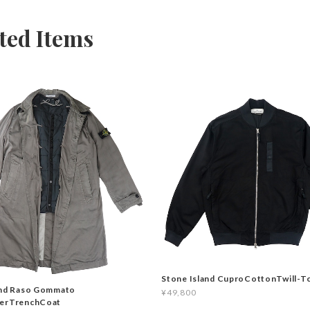
ted Items
Stone Island CuproCottonTwill-T
and Raso Gommato
¥49,800
yerTrenchCoat