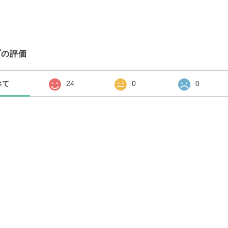
プの評価
べて
24
0
0