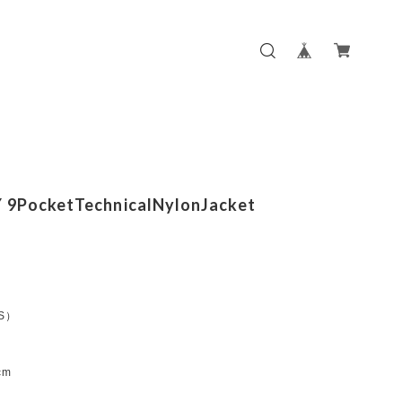
9PocketTechnicalNylonJacket
:S）
m
m
cm