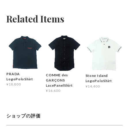
Related Items
PRADA
COMME des
Stone Island
LogoPoloShirt
GARÇONS
LogoPoloShirt
¥18,800
LacePanelShirt
¥14,400
¥16,600
ショップの評価