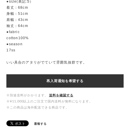
●size(表記:S）
着丈：68cm
身幅：51cm
肩幅：43cm
袖丈：64cm
●fabric
cotton100%
●season
17ss
いい具合のアタリがでていて雰囲気抜群です。
再入荷通知を希望する
※別途送料がかかります。
送料を確認する
※¥11,000以上のご注文で国内送料が無料になります。
※この商品は海外配送できる商品です。
通報する