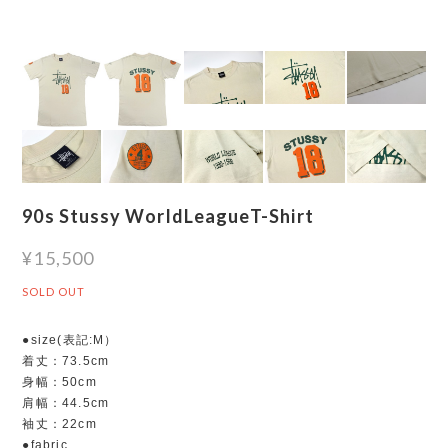
90s Stussy WorldLeagueT-Shirt
¥15,500
SOLD OUT
●size(表記:M）
着丈：73.5cm
身幅：50cm
肩幅：44.5cm
袖丈：22cm
●fabric