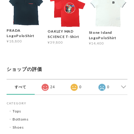
PRADA
OAKLEY MAD
Stone Island
LogoPoloShirt
SCIENCE T-Shirt
LogoPoloShirt
¥18,800
¥39,800
¥14,400
ショップの評価
すべて
24
0
0
CATEGORY
Tops
Bottoms
Shoes