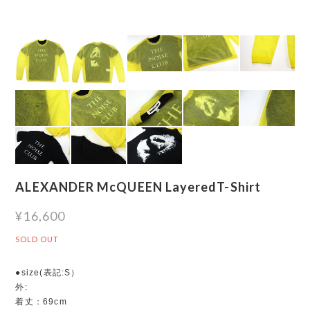
ALEXANDER McQUEEN LayeredT-Shirt
¥16,600
SOLD OUT
●size(表記:S）
外:
着丈：69cm