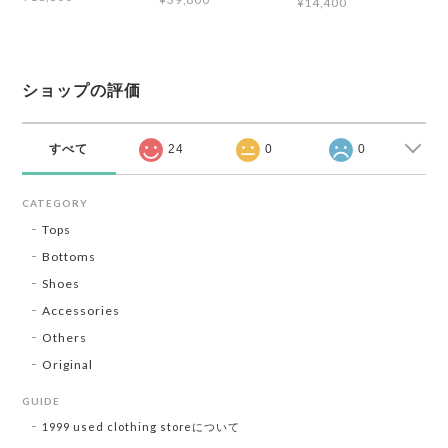
¥14,400
ショップの評価
すべて
24
0
0
CATEGORY
Tops
Bottoms
Shoes
Accessories
Others
Original
GUIDE
1999 used clothing storeについて