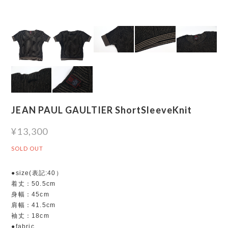
JEAN PAUL GAULTIER ShortSleeveKnit
¥13,300
SOLD OUT
●size(表記:40）
着丈：50.5cm
身幅：45cm
肩幅：41.5cm
袖丈：18cm
●fabric