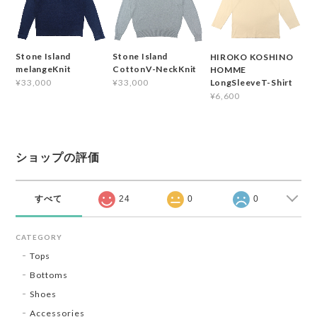
Stone Island
Stone Island
HIROKO KOSHINO
melangeKnit
CottonV-NeckKnit
HOMME
¥33,000
¥33,000
LongSleeveT-Shirt
¥6,600
ショップの評価
すべて
24
0
0
CATEGORY
Tops
Bottoms
Shoes
Accessories