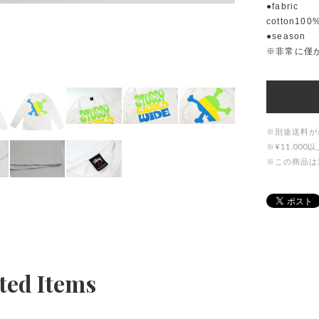
●fabric
cotton100
●season
※非常に僅
※別途送料が
※¥11,0
※この商品は
ted Items