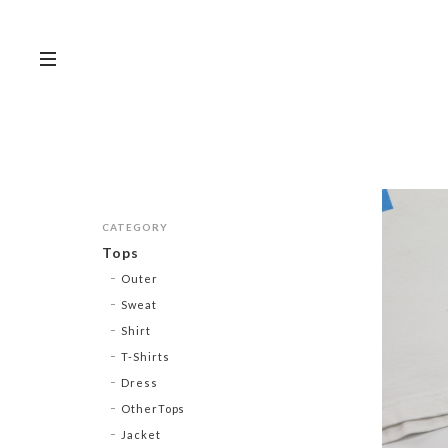
CATEGORY
Tops
Outer
Sweat
Shirt
T-Shirts
Dress
OtherTops
Jacket