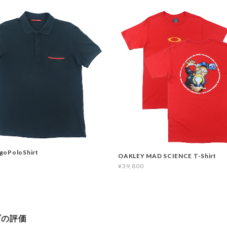
goPoloShirt
OAKLEY MAD SCIENCE T-Shirt
¥39,800
プの評価