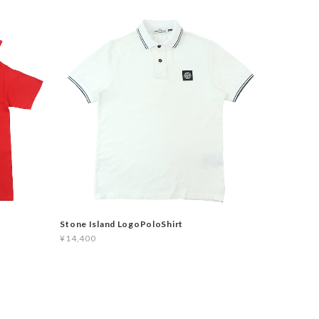
Stone Island LogoPoloShirt
¥14,400