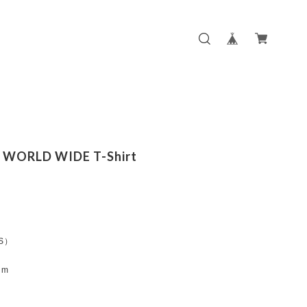
 WORLD WIDE T-Shirt
:S）
m
cm
m
m