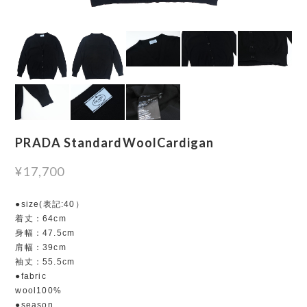
PRADA StandardWoolCardigan
¥17,700
●size(表記:40）
着丈：64cm
身幅：47.5cm
肩幅：39cm
袖丈：55.5cm
●fabric
wool100%
●season