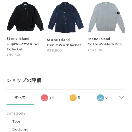
Stone Island
Stone Island
Stone Island
CuproCottonTwill-
CottonV-NeckKnit
DenimWorkJacket
TcJacket
¥33,000
¥39,800
¥49,800
ショップの評価
すべて
24
0
0
CATEGORY
Tops
Bottoms