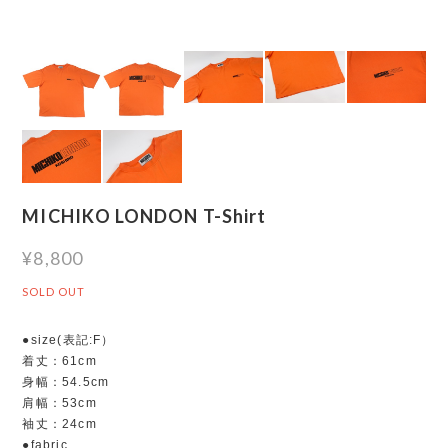
MICHIKO LONDON T-Shirt
¥8,800
SOLD OUT
●size(表記:F）
着丈：61cm
身幅：54.5cm
肩幅：53cm
袖丈：24cm
●fabric