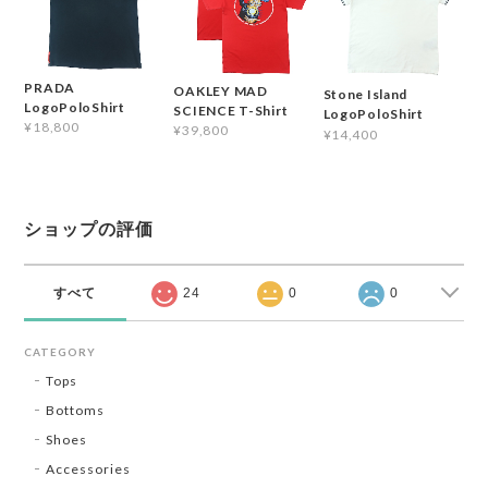
PRADA
OAKLEY MAD
Stone Island
LogoPoloShirt
SCIENCE T-Shirt
LogoPoloShirt
¥18,800
¥39,800
¥14,400
ショップの評価
すべて
24
0
0
CATEGORY
Tops
Bottoms
Shoes
Accessories