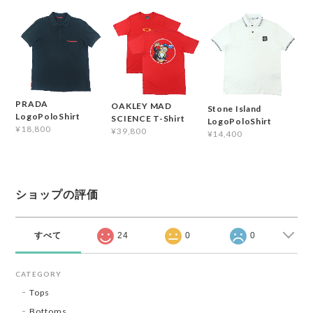
PRADA
OAKLEY MAD
Stone Island
LogoPoloShirt
SCIENCE T-Shirt
LogoPoloShirt
¥18,800
¥39,800
¥14,400
ショップの評価
すべて
24
0
0
CATEGORY
Tops
Bottoms