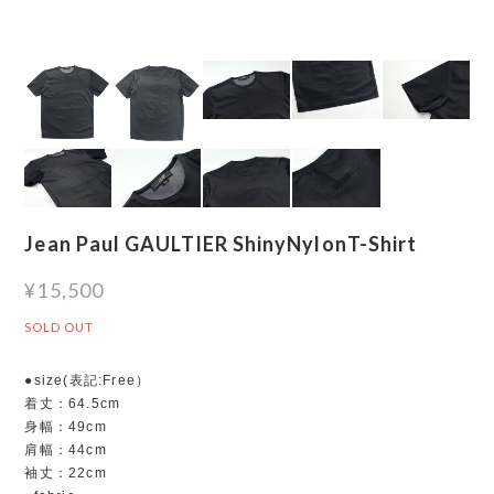
Jean Paul GAULTIER ShinyNylonT-Shirt
¥15,500
SOLD OUT
●size(表記:Free）
着丈：64.5cm
身幅：49cm
肩幅：44cm
袖丈：22cm