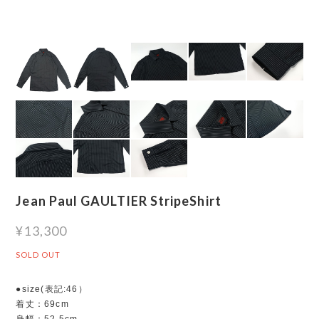
Jean Paul GAULTIER StripeShirt
¥13,300
SOLD OUT
●size(表記:46）
着丈：69cm
身幅：52.5cm