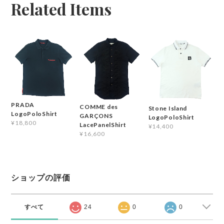
Related Items
PRADA
COMME des
Stone Island
LogoPoloShirt
GARÇONS
LogoPoloShirt
¥18,800
LacePanelShirt
¥14,400
¥16,600
ショップの評価
すべて
24
0
0