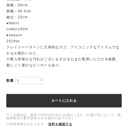
身幅：50cm
肩幅：49.5cm
袖丈：23cm
●fabric
cotton100%
●season
2019ss
クレイジーパターンに立体的なロゴ。アイコニックなアイテムでな
かなか面白いかと。
※数カ所僅かな汚れがございますがまだまだ着用いただける範囲。
裾にごく僅かなピンホールあり。
数量
カートに入れる
※この商品は、最短で8月12日(水)にお届けします（お届け先によって、最
短到着日に数日追加される場合があります）。
※別途送料がかかります。
送料を確認する