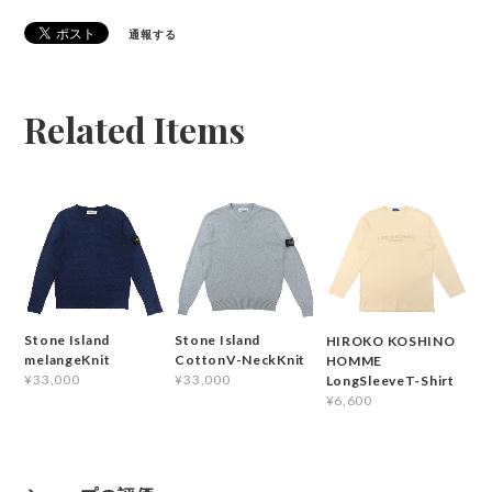
通報する
Related Items
Stone Island
Stone Island
HIROKO KOSHINO
melangeKnit
CottonV-NeckKnit
HOMME
¥33,000
¥33,000
LongSleeveT-Shirt
¥6,600