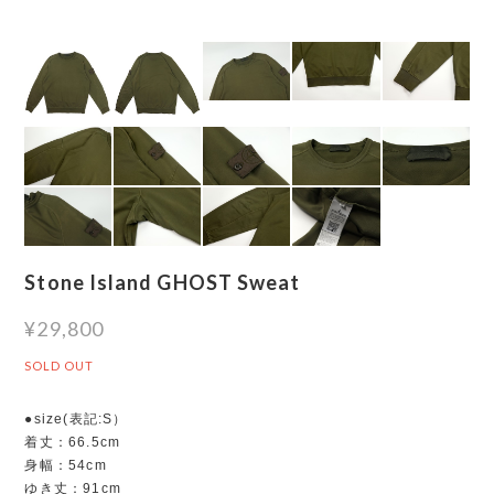
Stone Island GHOST Sweat
¥29,800
SOLD OUT
●size(表記:S）
着丈：66.5cm
身幅：54cm
ゆき丈：91cm