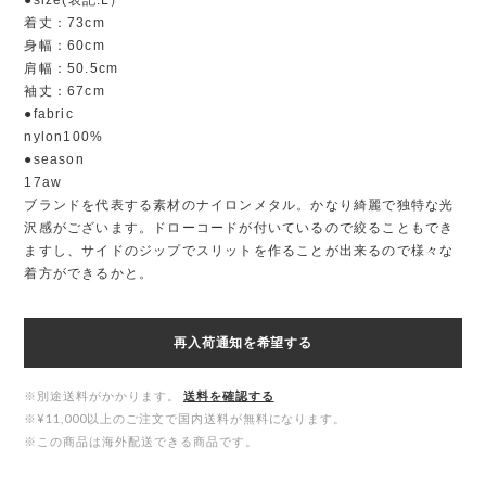
●size(表記:L）
着丈：73cm
身幅：60cm
肩幅：50.5cm
袖丈：67cm
●fabric
nylon100%
●season
17aw
ブランドを代表する素材のナイロンメタル。かなり綺麗で独特な光
沢感がございます。ドローコードが付いているので絞ることもでき
ますし、サイドのジップでスリットを作ることが出来るので様々な
着方ができるかと。
再入荷通知を希望する
※別途送料がかかります。
送料を確認する
※¥11,000以上のご注文で国内送料が無料になります。
※この商品は海外配送できる商品です。