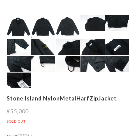
Stone Island NylonMetalHarfZipJacket
¥55,000
SOLD OUT