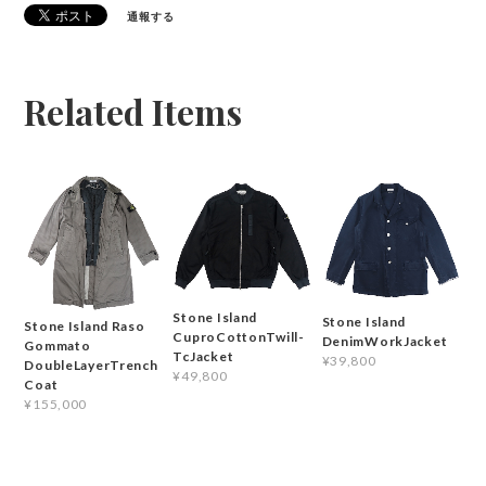
通報する
Related Items
Stone Island
Stone Island
Stone Island Raso
CuproCottonTwill-
DenimWorkJacket
Gommato
TcJacket
¥39,800
DoubleLayerTrench
¥49,800
Coat
¥155,000