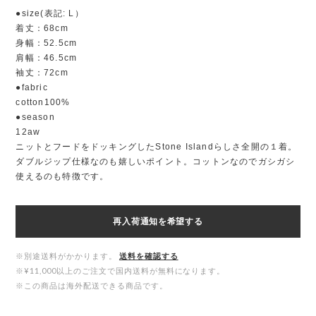
●size(表記: L）
着丈：68cm
身幅：52.5cm
肩幅：46.5cm
袖丈：72cm
●fabric
cotton100%
●season
12aw
ニットとフードをドッキングしたStone Islandらしさ全開の１着。
ダブルジップ仕様なのも嬉しいポイント。コットンなのでガシガシ
使えるのも特徴です。
再入荷通知を希望する
※別途送料がかかります。
送料を確認する
※¥11,000以上のご注文で国内送料が無料になります。
※この商品は海外配送できる商品です。