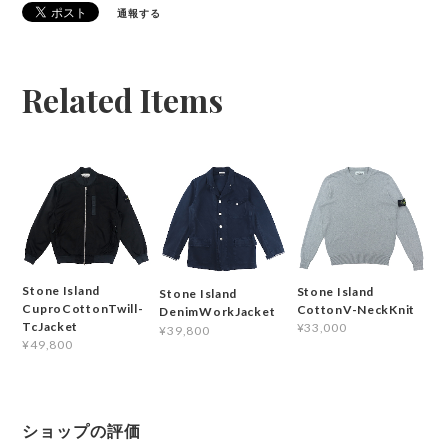
通報する
Related Items
Stone Island
Stone Island
Stone Island
CuproCottonTwill-
CottonV-NeckKnit
DenimWorkJacket
TcJacket
¥33,000
¥39,800
¥49,800
ショップの評価