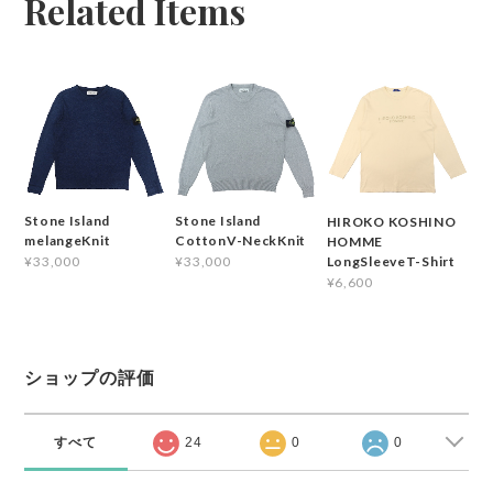
Related Items
Stone Island
Stone Island
HIROKO KOSHINO
melangeKnit
CottonV-NeckKnit
HOMME
¥33,000
¥33,000
LongSleeveT-Shirt
¥6,600
ショップの評価
すべて
24
0
0