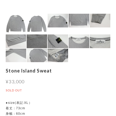
Stone Island Sweat
¥33,000
SOLD OUT
●size(表記:XL）
着丈：73cm
身幅：60cm