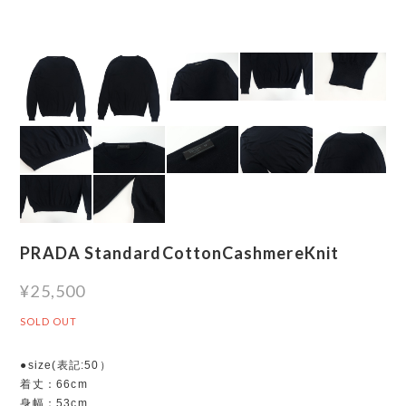
PRADA StandardCottonCashmereKnit
¥25,500
SOLD OUT
●size(表記:50）
着丈：66cm
身幅：53cm