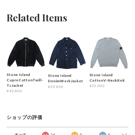
Related Items
Stone Island
Stone Island
Stone Island
CuproCottonTwill-
CottonV-NeckKnit
DenimWorkJacket
TcJacket
¥33,000
¥39,800
¥49,800
ショップの評価
すべて
24
0
0