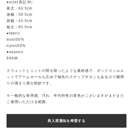
●size(表記:M）
着丈：63.5cm
身幅：59.5cm
肩幅：43.5cm
袖丈：65.5cm
●fabric
wool50%
nylon50%
●season
99AW
スウェットとニットの間を取ったような素材感で、ボックスシルエ
ットでアームホールも広めで袖先のスナップボタンもあるので腕周
りの溜まり感が絶妙です。
※一般的な使用感、汚れ、年代特有の変色がございますがまだまだ
ご着用いただける範囲。
再入荷通知を希望する