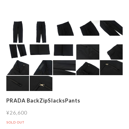
PRADA BackZipSlacksPants
¥26,600
SOLD OUT