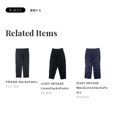
通報する
Related Items
PRADA SlacksPants
ISSEY MIYAKE
ISSEY MIYAKE
¥17,700
WaveLinenSlacksPa
LinenSlacksPants
nts
¥8,800
¥19,800