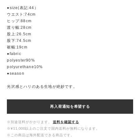
●size(表記:44）
ウエスト:74cm
ヒップ:88cm
渡り幅:28cm
股上:26.5cm
股下:74.5cm
裾幅:19cm
●fabric
polyester90%
polyurethane10%
●season
光沢感とハリのある生地が絶妙です。
再入荷通知を希望する
※別途送料がかかります。
送料を確認する
※¥11,000以上のご注文で国内送料が無料になります。
※この商品は海外配送できる商品です。