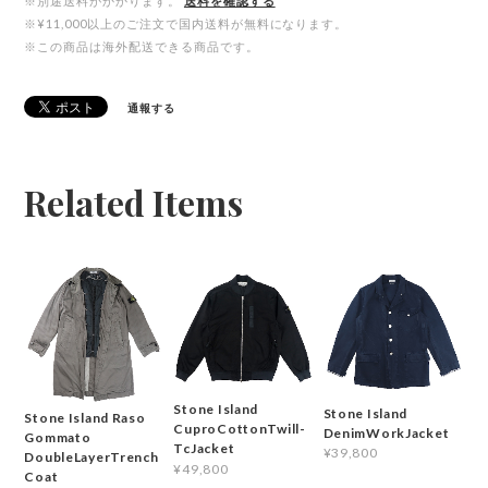
※別途送料がかかります。
送料を確認する
※¥11,000以上のご注文で国内送料が無料になります。
※この商品は海外配送できる商品です。
通報する
Related Items
Stone Island
Stone Island
Stone Island Raso
CuproCottonTwill-
DenimWorkJacket
Gommato
TcJacket
¥39,800
DoubleLayerTrench
¥49,800
Coat