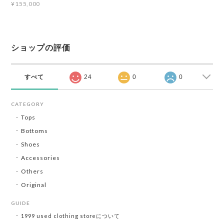
¥155,000
ショップの評価
すべて
24
0
0
CATEGORY
Tops
Bottoms
Shoes
Accessories
Others
Original
GUIDE
1999 used clothing storeについて