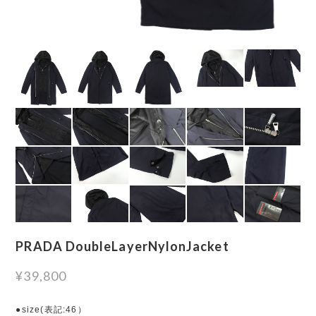
PRADA DoubleLayerNylonJacket
¥39,800
●size(表記:46）