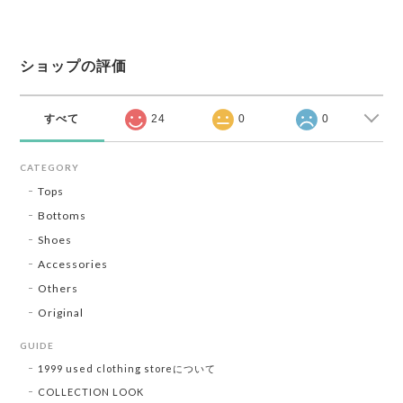
ショップの評価
すべて
24
0
0
CATEGORY
Tops
Bottoms
Shoes
Accessories
Others
Original
GUIDE
1999 used clothing storeについて
COLLECTION LOOK