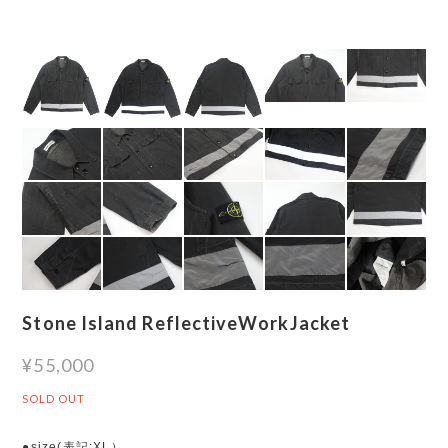
Stone Island ReflectiveWorkJacket
¥55,000
SOLD OUT
●size(表記:XL）