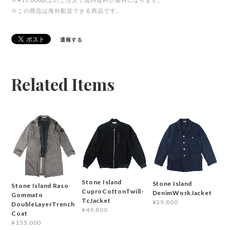
※この商品は海外配送できる商品です。
通報する
Related Items
Stone Island
Stone Island
Stone Island Raso
CuproCottonTwill-
DenimWorkJacket
Gommato
TcJacket
¥39,800
DoubleLayerTrench
¥49,800
Coat
¥155,000