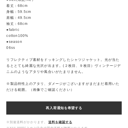
着丈：68cm
身幅：59.5cm
肩幅：49.5cm
袖丈：68cm
●fabric
cotton100%
●season
06ss
リフレクティブ素材をドッキングしたシャツジャケット。光が当た
るととても綺麗な光沢が出ます。(２枚目、９枚目）ヴィンテージデ
ニムのようなアタリや風合いがたまりません。
※製品特性上のアタリ、ダメージがございますがまだまだ着用いた
だける範囲。（画像でご確認ください）
再入荷通知を希望する
※別途送料がかかります。
送料を確認する
※¥11,000以上のご注文で国内送料が無料になります。