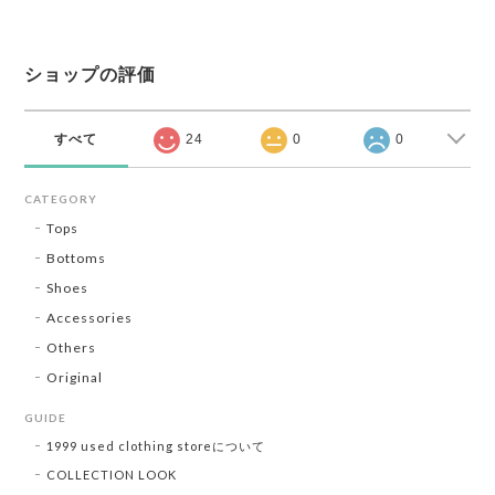
ショップの評価
すべて
24
0
0
CATEGORY
Tops
Bottoms
Shoes
Accessories
Others
Original
GUIDE
1999 used clothing storeについて
COLLECTION LOOK