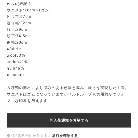
●size(表記:1）
ウエスト:76cm〜(ゴム）
ヒップ:97cm
渡り幅:32cm
股上:29cm
股下:74.5cm
裾幅:20cm
●fabric
wool53%
cotton41%
nylon6%
●season
３種類の素材により深みのある色味と厚み・軽さを実現した１着。
ウエストはゴムになっていますがベルトループも実用的かつフォー
マルな印象を与えます。
再入荷通知を希望する
※別途送料がかかります。
送料を確認する