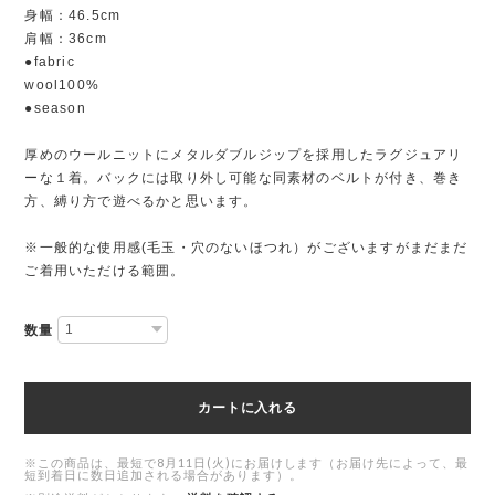
身幅：46.5cm
肩幅：36cm
●fabric
wool100%
●season
厚めのウールニットにメタルダブルジップを採用したラグジュアリ
ーな１着。バックには取り外し可能な同素材のベルトが付き、巻き
方、縛り方で遊べるかと思います。
※一般的な使用感(毛玉・穴のないほつれ）がございますがまだまだ
ご着用いただける範囲。
数量
カートに入れる
※この商品は、最短で8月11日(火)にお届けします（お届け先によって、最
短到着日に数日追加される場合があります）。