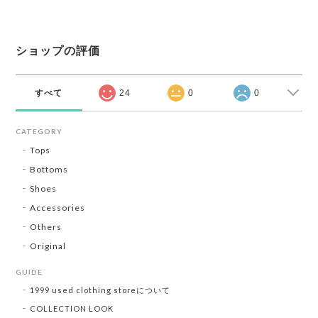
ショップの評価
すべて
24
0
0
CATEGORY
Tops
Bottoms
Shoes
Accessories
Others
Original
GUIDE
1999 used clothing storeについて
COLLECTION LOOK