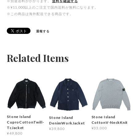
※別途送料がかかります。
送料を確認する
※¥11,000以上のご注文で国内送料が無料になります。
※この商品は海外配送できる商品です。
通報する
Related Items
Stone Island
Stone Island
Stone Island
CuproCottonTwill-
CottonV-NeckKnit
DenimWorkJacket
TcJacket
¥33,000
¥39,800
¥49,800