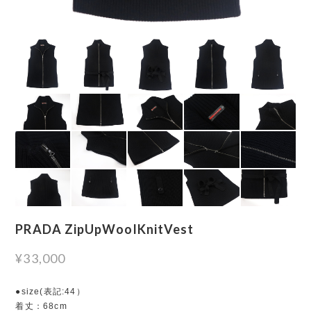
PRADA ZipUpWoolKnitVest
¥33,000
●size(表記:44）
着丈：68cm