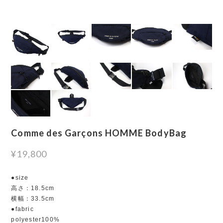
Comme des Garçons HOMME BodyBag
¥19,800
●size
高さ：18.5cm
横幅：33.5cm
●fabric
polyester100%