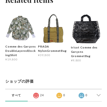
Comme des Garçons
PRADA
tricot Comme des
DoubleLayeredDock
NylonGrommetBag
Garçons
ingShirt
¥39,800
GrommetBag
¥19,800
¥9,800
ショップの評価
すべて
24
0
0