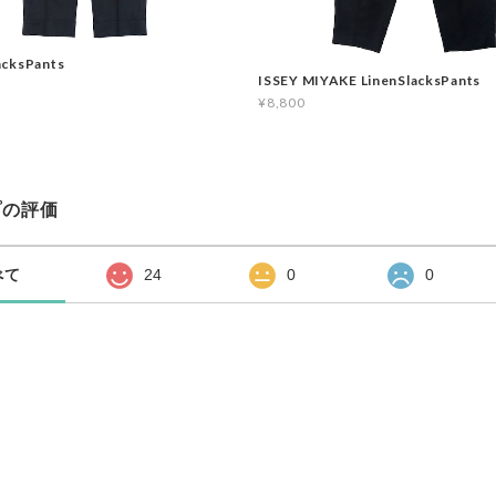
cksPants
ISSEY MIYAKE LinenSlacksPants
¥8,800
プの評価
べて
24
0
0