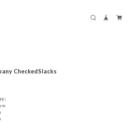
pany CheckedSlacks
:48）
cm
m
m