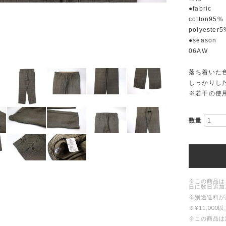
●fabric
cotton95%
polyester5
●season
06AW
落ち着いた
しっかりし
※若干の使
数量
※この商品は
日に数日追加
※別途送料が
※¥11,0
※この商品は