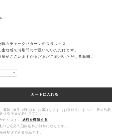
%
色味のチェックパターンのスラックス。
た生地感で時期問わず履いていただけます。
用感がございますがまだまだご着用いただける範囲。
カートに入れる
、最短で8月12日(水)にお届けします（お届け先によって、最短到着
される場合があります）。
かかります。
送料を確認する
00以上のご注文で国内送料が無料になります。
海外配送できる商品です。