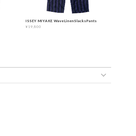
ISSEY MIYAKE WaveLinenSlacksPants
¥19,800