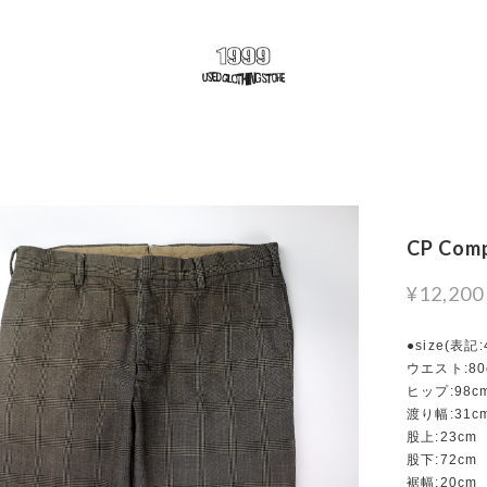
CP Com
¥12,200
●size(表記
ウエスト:80
ヒップ:98c
渡り幅:31c
股上:23cm
股下:72cm
裾幅:20cm