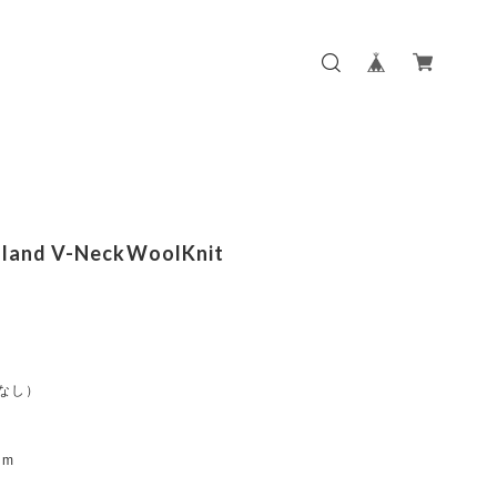
sland V-NeckWoolKnit
:なし）
m
m
cm
m