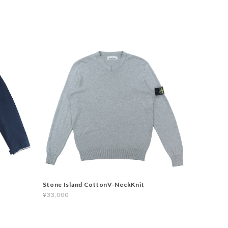
Stone Island CottonV-NeckKnit
¥33,000