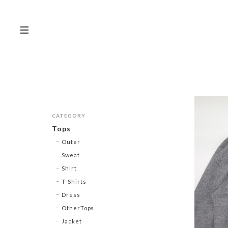
CATEGORY
Tops
Outer
Sweat
Shirt
T-Shirts
Dress
OtherTops
Jacket