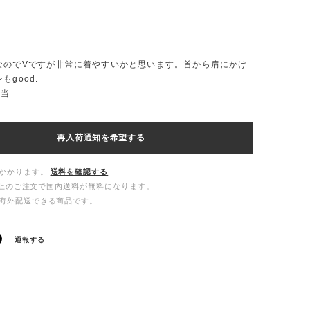
なのでVですが非常に着やすいかと思います。首から肩にかけ
もgood.
相当
再入荷通知を希望する
かかります。
送料を確認する
00以上のご注文で国内送料が無料になります。
海外配送できる商品です。
通報する