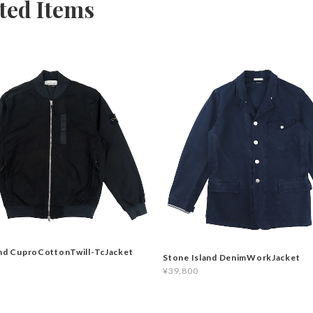
ted Items
and CuproCottonTwill-TcJacket
Stone Island DenimWorkJacket
¥39,800