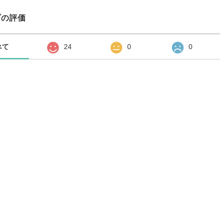
プの評価
べて
24
0
0