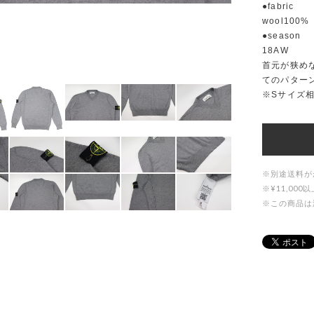
●fabric
wool100%
●season
18AW
首元が狭め
てのパターン
※Sサイズ
※別途送料が
※¥11,0
※この商品は