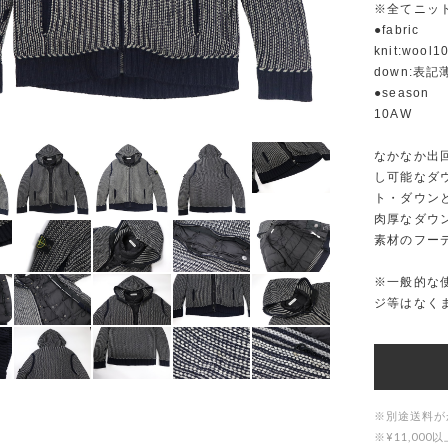
※全てニッ
●fabric
knit:wool1
down:表記
●season
10AW
なかなか出
し可能なダ
ト・ダウン
肉厚なダウ
素材のフー
※一般的な
ジ等はなく
※別途送料が
※¥11,0