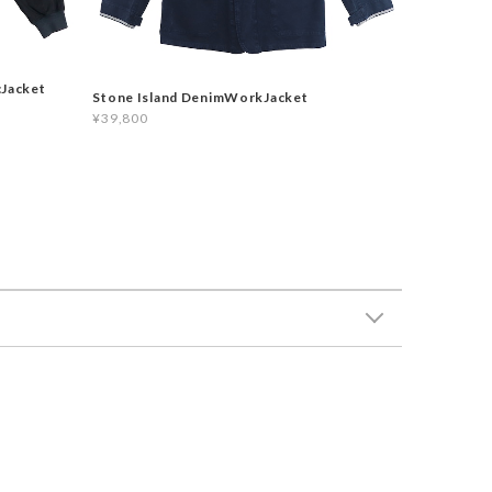
cJacket
Stone Island DenimWorkJacket
¥39,800