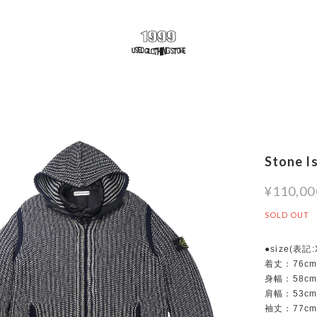
Stone I
¥110,00
SOLD OUT
●size(表記
着丈：76c
身幅：58c
肩幅：53c
袖丈：77c