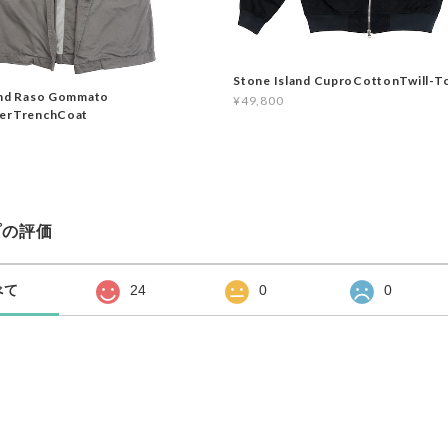
Stone Island CuproCottonTwill-T
and Raso Gommato
¥49,800
yerTrenchCoat
プの評価
べて
24
0
0