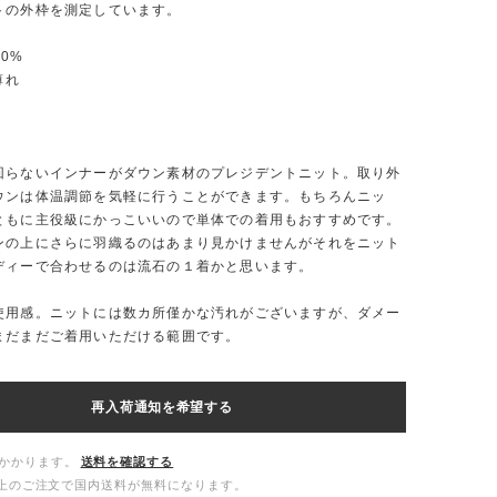
トの外枠を測定しています。
00%
薄れ
回らないインナーがダウン素材のプレジデントニット。取り外
ウンは体温調節を気軽に行うことができます。もちろんニッ
ともに主役級にかっこいいので単体での着用もおすすめです。
ンの上にさらに羽織るのはあまり見かけませんがそれをニット
ディーで合わせるのは流石の１着かと思います。
使用感。ニットには数カ所僅かな汚れがございますが、ダメー
まだまだご着用いただける範囲です。
再入荷通知を希望する
かかります。
送料を確認する
00以上のご注文で国内送料が無料になります。