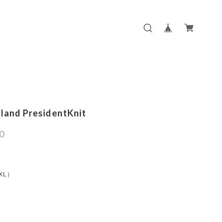
sland PresidentKnit
0
:XL）
m
m
m
m