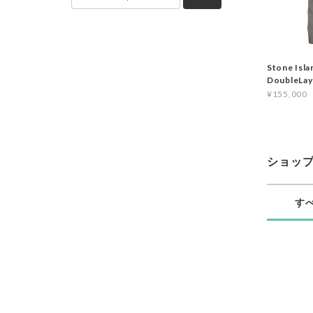
Stone Isl
DoubleLa
¥155,000
ショッ
す