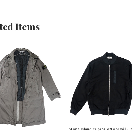
ted Items
Stone Island CuproCottonTwill-T