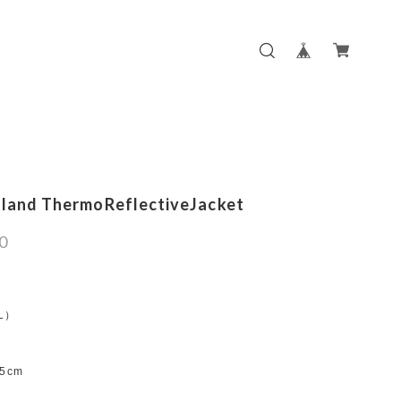
sland ThermoReflectiveJacket
0
:L）
m
m
5cm