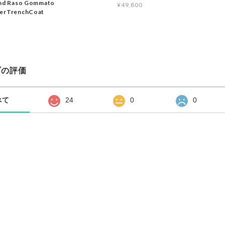
and Raso Gommato
¥49,800
yerTrenchCoat
プの評価
べて
24
0
0