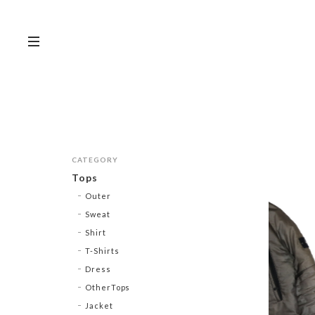
CATEGORY
Tops
Outer
Sweat
Shirt
T-Shirts
Dress
OtherTops
Jacket