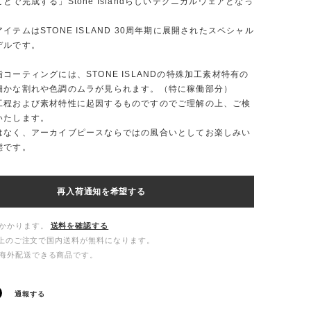
とで完成する」Stone Islandらしいテクニカルウェアとなっ
イテムはSTONE ISLAND 30周年期に展開されたスペシャル
デルです。
コーティングには、STONE ISLANDの特殊加工素材特有の
細かな割れや色調のムラが見られます。（特に稼働部分）
工程および素材特性に起因するものですのでご理解の上、ご検
いたします。
はなく、アーカイブピースならではの風合いとしてお楽しみい
態です。
再入荷通知を希望する
かかります。
送料を確認する
00以上のご注文で国内送料が無料になります。
海外配送できる商品です。
通報する