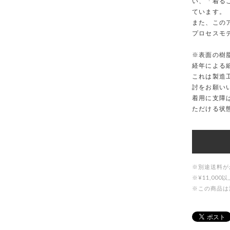
い、「着るこ
ています。
また、このア
プロセスモ
※表面の樹脂
経年による
これは製造
討をお願い
着用に支障
ただける状
※別途送料が
※¥11,0
※この商品は