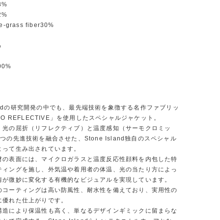
38%
32%
le-grass fiber30%
%
100%
Islandの研究開発の中でも、最先端技術を象徴する名作ファブリッ
MO REFLECTIVE」を使用したスペシャルジャケット。
、光の屈折（リフレクティブ）と温度感知（サーモクロミッ
つの先進技術を融合させた、Stone Island独自のスペシャル
よって生み出されています。
材の表面には、マイクロガラスと温度反応性顔料を内包した特
ティングを施し、外気温や着用者の体温、光の当たり方によっ
情が微妙に変化する有機的なビジュアルを実現しています。
のコーティングは高い防風性、耐水性を備えており、実用性の
に優れた仕上がりです。
構造により保温性も高く、単なるデザインギミックに留まらな