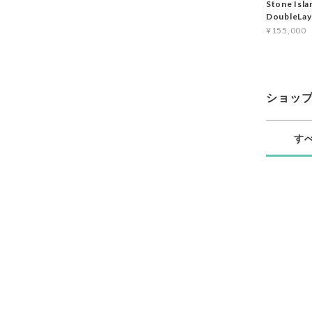
Stone Isl
DoubleLa
¥155,000
ショッ
す