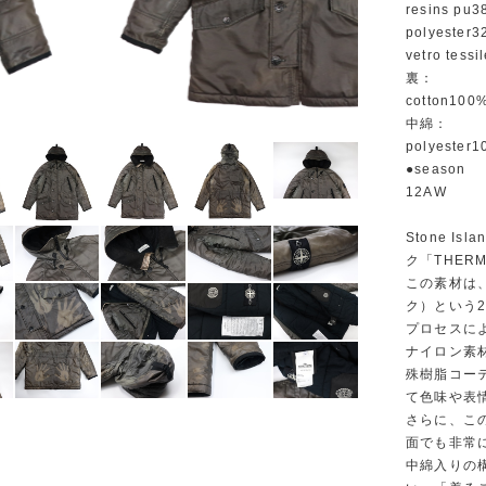
resins pu
polyester
vetro tessi
裏：
cotton100
中綿：
polyester
●season
12AW
Stone 
ク「THER
この素材は
ク）という2
プロセスに
ナイロン素
殊樹脂コー
て色味や表
さらに、こ
面でも非常
中綿入りの