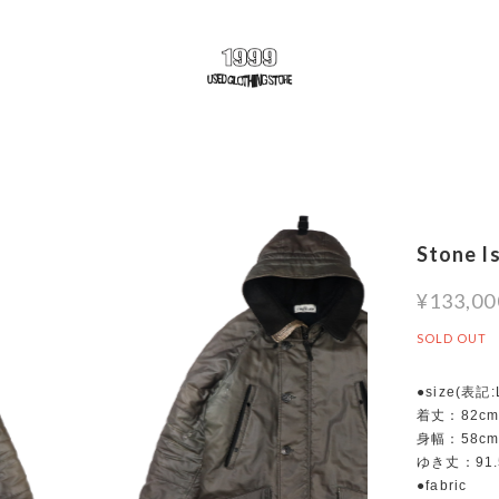
Stone I
¥133,00
SOLD OUT
●size(表記
着丈：82c
身幅：58c
ゆき丈：91.
●fabric