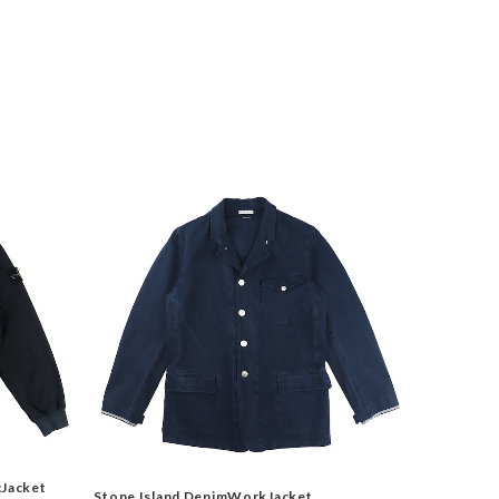
cJacket
Stone Island DenimWorkJacket