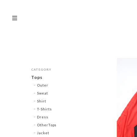
CATEGORY
Tops
Outer
Sweat
Shirt
T-Shirts
Dress
OtherTops
Jacket