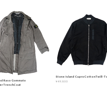
Stone Island CuproCottonTwill-T
and Raso Gommato
¥49,800
yerTrenchCoat