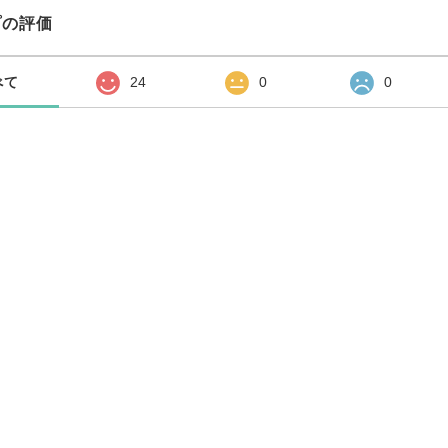
プの評価
べて
24
0
0