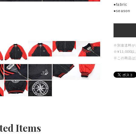
●fabric
●season
※別途送料が
※¥11,0
※この商品は
ted Items