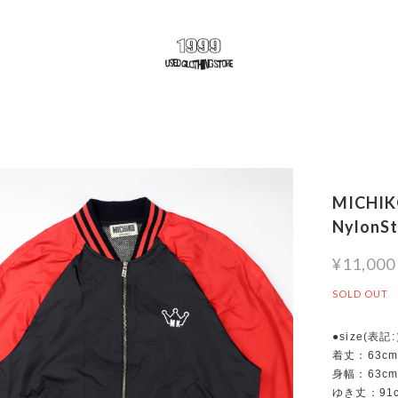
MICHI
NylonSt
¥11,000
SOLD OUT
●size(表記
着丈：63c
身幅：63c
ゆき丈：91