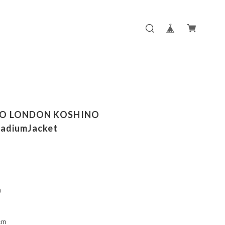
KO LONDON KOSHINO
adiumJacket
:）
m
m
cm