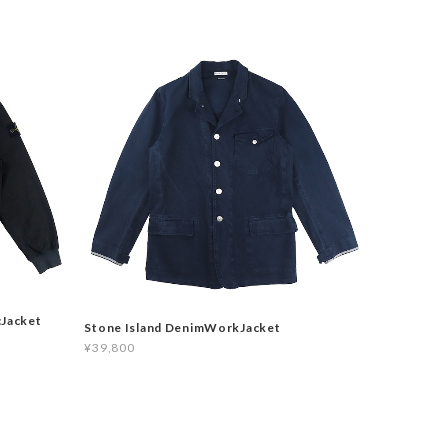
cJacket
Stone Island DenimWorkJacket
¥39,800