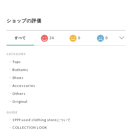
ショップの評価
すべて
24
0
0
CATEGORY
Tops
Bottoms
Shoes
Accessories
Others
Original
GUIDE
1999 used clothing storeについて
COLLECTION LOOK