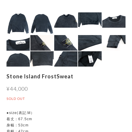
Stone Island FrostSweat
¥44,000
SOLD OUT
●size(表記:M）
着丈：67.5cm
身幅：53cm
肩幅：47cm