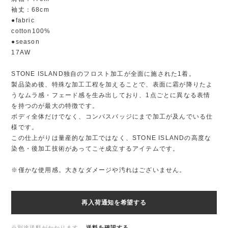
袖丈：68cm
●fabric
cotton100%
●season
17AW
STONE ISLAND独自のフロスト加工が全面に施された1着。
製品染め後、特殊な加工工程を加えることで、表面に霜が降りたよ
うなムラ感・フェード感を生み出しており、1点ごとに異なる表情
を持つのが最大の特徴です。
ボディ全体だけでなく、コンパスバッジにまで加工が及んでいる仕
様です。
この仕上がりは量産的な加工ではなく、STONE ISLANDの高度な
染色・後加工技術があってこそ成立するアイテムです。
※僅かな使用感。大きなダメージや汚れはございません。
再入荷通知を希望する
※別途送料がかかります。
送料を確認する