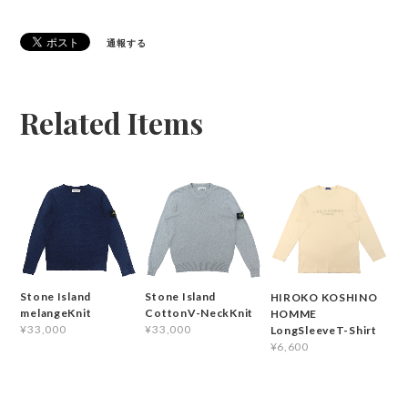
通報する
Related Items
Stone Island
Stone Island
HIROKO KOSHINO
melangeKnit
CottonV-NeckKnit
HOMME
¥33,000
¥33,000
LongSleeveT-Shirt
¥6,600