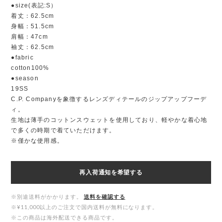
●size(表記:S）
着丈：62.5cm
身幅：51.5cm
肩幅：47cm
袖丈：62.5cm
●fabric
cotton100%
●season
19SS
C.P. Companyを象徴するレンズディテールのジップアップフーデ
ィ。
生地は薄手のコットンスウェットを使用しており、軽やかな着心地
で多くの時期で着ていただけます。
※僅かな使用感。
再入荷通知を希望する
※別途送料がかかります。
送料を確認する
※¥11,000以上のご注文で国内送料が無料になります。
※この商品は海外配送できる商品です。