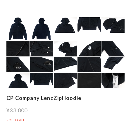
CP Company LenzZipHoodie
¥33,000
SOLD OUT