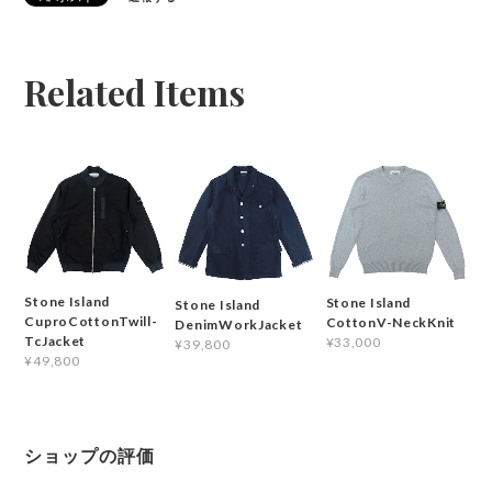
Related Items
Stone Island
Stone Island
Stone Island
CuproCottonTwill-
CottonV-NeckKnit
DenimWorkJacket
TcJacket
¥33,000
¥39,800
¥49,800
ショップの評価