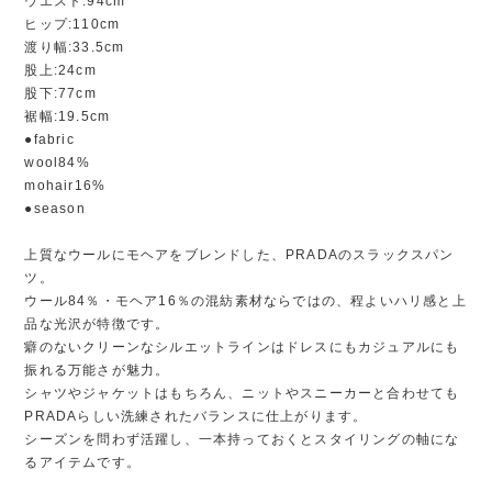
ウエスト:94cm
ヒップ:110cm
渡り幅:33.5cm
股上:24cm
股下:77cm
裾幅:19.5cm
●fabric
wool84%
mohair16%
●season
上質なウールにモヘアをブレンドした、PRADAのスラックスパン
ツ。
ウール84％・モヘア16％の混紡素材ならではの、程よいハリ感と上
品な光沢が特徴です。
癖のないクリーンなシルエットラインはドレスにもカジュアルにも
振れる万能さが魅力。
シャツやジャケットはもちろん、ニットやスニーカーと合わせても
PRADAらしい洗練されたバランスに仕上がります。
シーズンを問わず活躍し、一本持っておくとスタイリングの軸にな
るアイテムです。