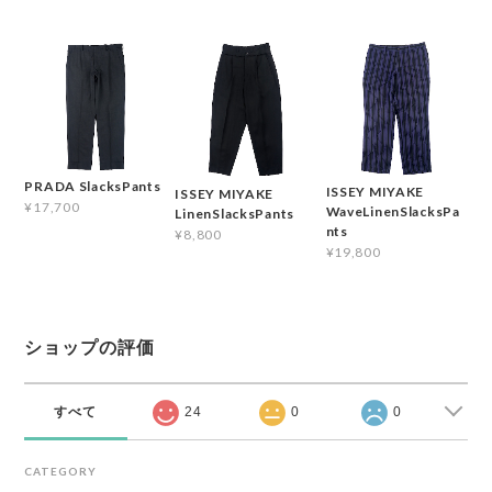
PRADA SlacksPants
ISSEY MIYAKE
ISSEY MIYAKE
¥17,700
WaveLinenSlacksPa
LinenSlacksPants
nts
¥8,800
¥19,800
ショップの評価
すべて
24
0
0
CATEGORY