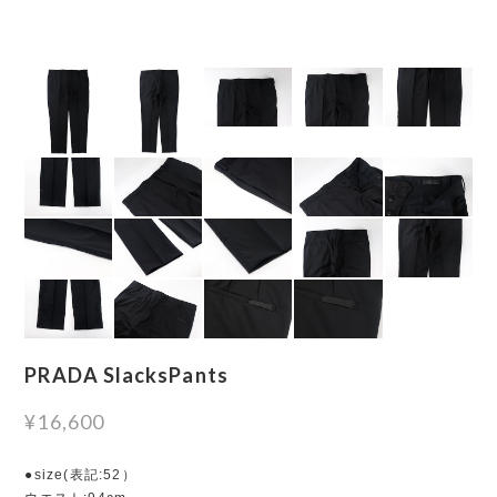
PRADA SlacksPants
¥16,600
●size(表記:52）