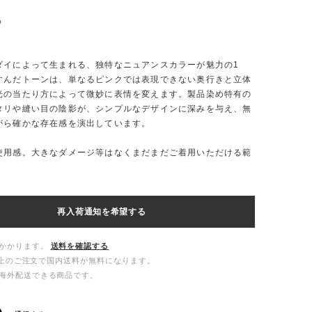
%
ダイによって生まれる、独特なニュアンスカラーが魅力の1
すんだトーンは、単なるピンクでは表現できない奥行きと立体
光の当たり方によって微妙に表情を変えます。製品染め特有の
タリや縫い目の陰影が、シンプルなデザインに深みを与え、無
がら確かな存在感を演出しています。
使用感。大きなダメージ等はなくまだまだご着用いただける範
再入荷通知を希望する
かかります。
送料を確認する
00以上のご注文で国内送料が無料になります。
海外配送できる商品です。