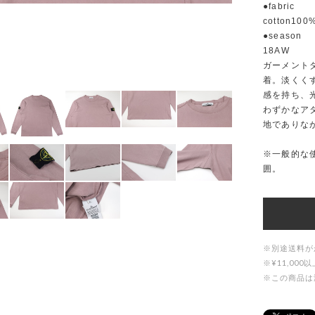
●fabric
cotton100
●season
18AW
ガーメント
着。淡くく
感を持ち、
わずかなア
地でありな
※一般的な
囲。
※別途送料が
※¥11,0
※この商品は