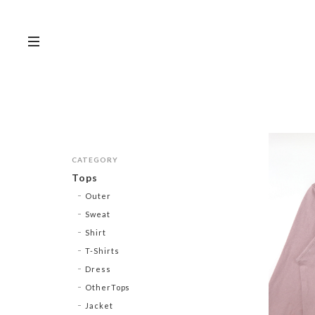
CATEGORY
Tops
Outer
Sweat
Shirt
T-Shirts
Dress
OtherTops
Jacket