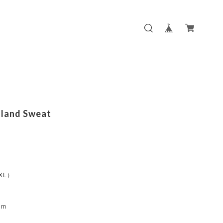
sland Sweat
:XL）
m
m
cm
m