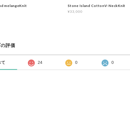
nd melangeKnit
Stone Island CottonV-NeckKnit
¥33,000
プの評価
べて
24
0
0