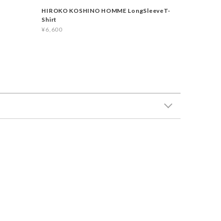
HIROKO KOSHINO HOMME LongSleeveT-
Shirt
¥6,600