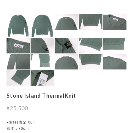
Stone Island ThermalKnit
¥25,500
●size(表記:XL）
着丈：76cm