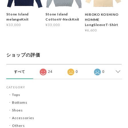
Stone Island
Stone Island
HIROKO KOSHINO
melangeKnit
CottonV-NeckKnit
HOMME
¥33,000
¥33,000
LongSleeveT-Shirt
¥6,600
ショップの評価
すべて
24
0
0
CATEGORY
Tops
Bottoms
Shoes
Accessories
Others