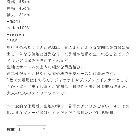
身幅：55cm
肩幅：46cm
袖丈：81cm
●fabric
cotton100%
●season
15SS
奥行きのあるくすんだ色味は、着込まれたような雰囲気を自然に演
出し、単なる無地とは異なり、ムラ感や陰影が生まれることでスタ
イリングに深みを与えてくれます。
生地はサーマルのような細かな凹凸編み。
通気性が良く、軽やかな着心地で春夏シーズンに最適です。
1枚での着用はもちろん、ジャケットやブルゾンのインナーとして
もかさばらず重宝します。雰囲気・機能性・汎用性を兼ね備えた、
大人のためのデイリーウェアです。
※一般的な使用感。生地の伸び、若干のアタリがございます。その
他大きなダメージ等はなくまだまだご着用いただける範囲。
数量