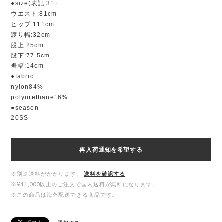
●size(表記:31）
ウエスト:81cm
ヒップ:111cm
渡り幅:32cm
股上:25cm
股下:77.5cm
裾幅:14cm
●fabric
nylon84%
polyurethane16%
●season
20SS
再入荷通知を希望する
※別途送料がかかります。
送料を確認する
※¥11,000以上のご注文で国内送料が無料になります。
※この商品は海外配送できる商品です。