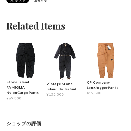
通報する
Related Items
Stone Island
CP Company
Vintage Stone
FAMIGLIA
LenzJoggerPants
Island BoilerSuit
NylonCargoPants
¥19,800
¥155,000
¥69,800
ショップの評価