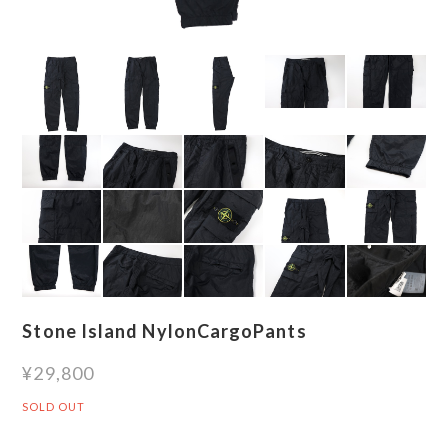
Stone Island NylonCargoPants
¥29,800
SOLD OUT