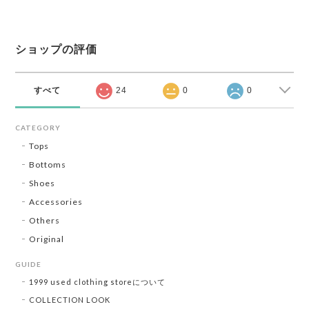
ショップの評価
すべて
24
0
0
CATEGORY
Tops
Bottoms
Shoes
Accessories
Others
Original
GUIDE
1999 used clothing storeについて
COLLECTION LOOK