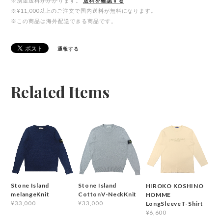
※別途送料がかかります。
送料を確認する
※¥11,000以上のご注文で国内送料が無料になります。
※この商品は海外配送できる商品です。
通報する
Related Items
Stone Island
Stone Island
HIROKO KOSHINO
melangeKnit
CottonV-NeckKnit
HOMME
¥33,000
¥33,000
LongSleeveT-Shirt
¥6,600