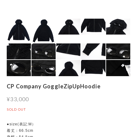
CP Company GoggleZipUpHoodie
¥33,000
SOLD OUT
●size(表記:M）
着丈：66.5cm