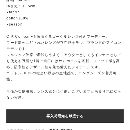
身幅：54.5cm
ゆき丈：91.5cm
●fabric
cotton100%
●season
C.P. Companyを象徴するゴーグルレンズ付きフーディー。
フード部分に配されたレンズが存在感を放つ、ブランドのアイコン
モデルです。
フルジップ仕様で着脱しやすく、アウターとしてもインナーとして
も使える万能な1着で袖口にはサムホールを搭載。フィット感を高
め、防寒性とデザイン性を兼ね備えたディテールです。
コットン100%の程よい厚みの生地感で、ロングシーズン着用可
能。
※僅かな使用感。レンズ部分に小傷がございますがあまり気になら
ない程度。
再入荷通知を希望する