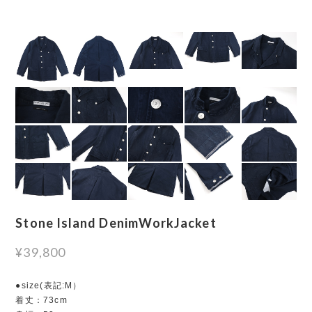
Stone Island DenimWorkJacket
¥39,800
●size(表記:M）
着丈：73cm