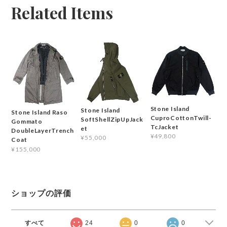
Related Items
Stone Island
Stone Island
Stone Island Raso
CuproCottonTwill-
SoftShellZipUpJack
Gommato
TcJacket
et
DoubleLayerTrench
¥49,800
¥55,000
Coat
¥155,000
ショップの評価
すべて
24
0
0