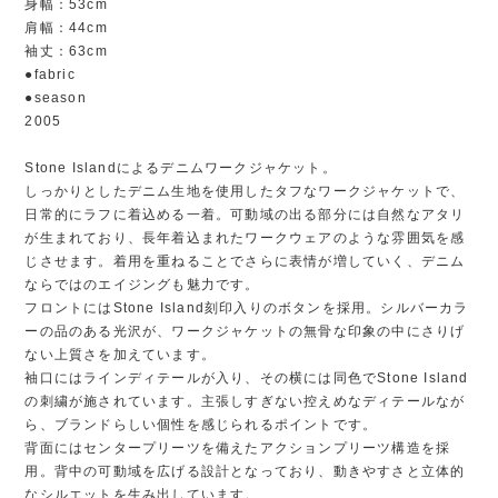
身幅：53cm
肩幅：44cm
袖丈：63cm
●fabric
●season
2005
Stone Islandによるデニムワークジャケット。
しっかりとしたデニム生地を使用したタフなワークジャケットで、
日常的にラフに着込める一着。可動域の出る部分には自然なアタリ
が生まれており、長年着込まれたワークウェアのような雰囲気を感
じさせます。着用を重ねることでさらに表情が増していく、デニム
ならではのエイジングも魅力です。
フロントにはStone Island刻印入りのボタンを採用。シルバーカラ
ーの品のある光沢が、ワークジャケットの無骨な印象の中にさりげ
ない上質さを加えています。
袖口にはラインディテールが入り、その横には同色でStone Island
の刺繍が施されています。主張しすぎない控えめなディテールなが
ら、ブランドらしい個性を感じられるポイントです。
背面にはセンタープリーツを備えたアクションプリーツ構造を採
用。背中の可動域を広げる設計となっており、動きやすさと立体的
なシルエットを生み出しています。