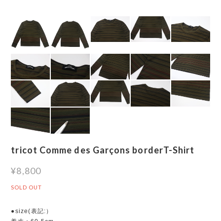
tricot Comme des Garçons borderT-Shirt
¥8,800
SOLD OUT
●size(表記:）