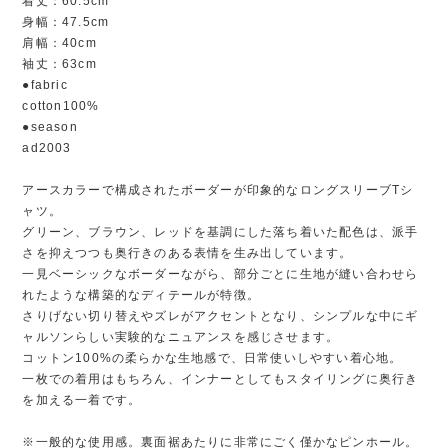
着丈：60.5cm
身幅：47.5cm
肩幅：40cm
袖丈：63cm
●fabric
cotton100%
●season
ad2003
アースカラーで構成されたボーダーが印象的なロングスリーブTシ
ャツ。
グリーン、ブラウン、レッドを基調にした落ち着いた配色は、派手
さを抑えつつも奥行きのある表情を生み出しています。
一見ベーシックなボーダーながら、部分ごとに生地が縫い合わせら
れたような構築的なディテールが特徴。
さりげない切り替えやズレがアクセントとなり、シンプルな中にギ
ャルソンらしい実験的なニュアンスを感じさせます。
コットン100%の柔らかな生地感で、日常使いしやすい着心地。
一枚での着用はもちろん、インナーとしてもスタイリングに奥行き
を加える一着です。
※一般的な使用感。裏面裾あたりに非常にごく僅かなピンホール。