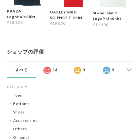
PRADA
OAKLEY MAD
Stone Island
LogoPoloShirt
SCIENCE T-Shirt
LogoPoloShirt
¥18,800
¥39,800
¥14,400
ショップの評価
すべて
24
0
0
CATEGORY
Tops
Bottoms
Shoes
Accessories
Others
Original