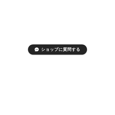
ショップに質問する
プライバシーポリシー
特定商取引法に基づく表記
会員規約
©1999 used clothing store