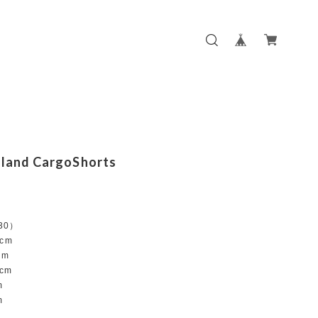
sland CargoShorts
:30）
cm
cm
cm
m
m