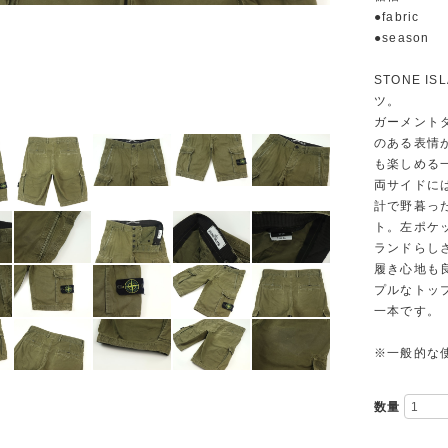
●fabric
●season
STONE 
ツ。
ガーメント
のある表情
も楽しめる
両サイドに
計で野暮っ
ト。左ポケ
ランドらし
履き心地も
プルなトッ
一本です。
※一般的な
数量