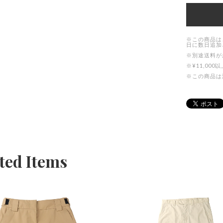
※この商品は
日に数日追加
※別途送料が
※¥11,0
※この商品は
ted Items