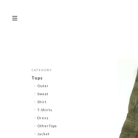
CATEGORY
Tops
Outer
Sweat
Shirt
T-Shirts
Dress
OtherTops
Jacket