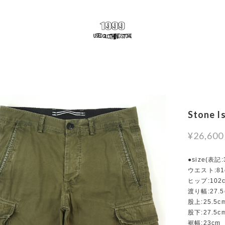
Stone I
¥26,600
●size(表記
ウエスト:81
ヒップ:102
渡り幅:27.5
股上:25.5c
股下:27.5c
裾幅:23cm