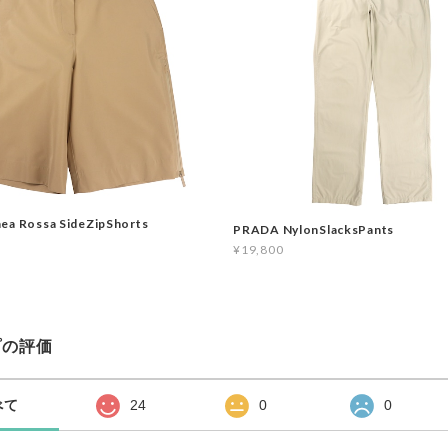
ea Rossa SideZipShorts
PRADA NylonSlacksPants
¥19,800
プの評価
べて
24
0
0