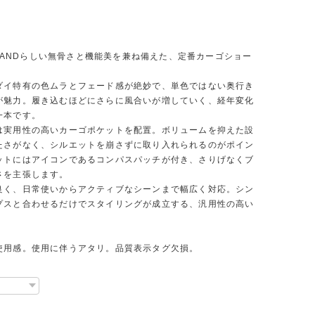
ISLANDらしい無骨さと機能美を兼ね備えた、定番カーゴショー
ダイ特有の色ムラとフェード感が絶妙で、単色ではない奥行き
が魅力。履き込むほどにさらに風合いが増していく、経年変化
一本です。
は実用性の高いカーゴポケットを配置。ボリュームを抑えた設
たさがなく、シルエットを崩さずに取り入れられるのがポイン
ットにはアイコンであるコンパスパッチが付き、さりげなくブ
さを主張します。
良く、日常使いからアクティブなシーンまで幅広く対応。シン
プスと合わせるだけでスタイリングが成立する、汎用性の高い
使用感。使用に伴うアタリ。品質表示タグ欠損。