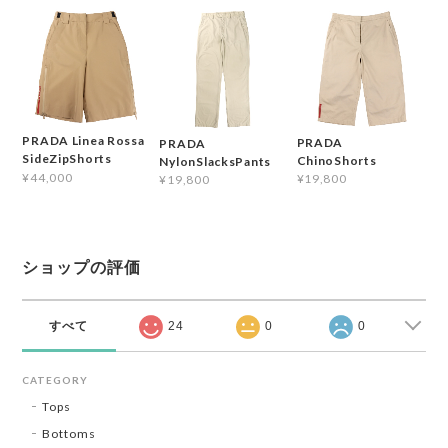
PRADA Linea Rossa
PRADA
PRADA
SideZipShorts
ChinoShorts
NylonSlacksPants
¥44,000
¥19,800
¥19,800
ショップの評価
すべて
24
0
0
CATEGORY
Tops
Bottoms