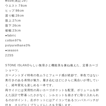
●size(表記:29）
ウエスト:78cm
ヒップ:98cm
渡り幅:28cm
股上:27cm
股下:26cm
裾幅:23cm
●fabric
cotton97%
polyurethane3%
●season
22SS
STONE ISLANDらしい無骨さと機能美を兼ね備えた、定番カーゴ
ショーツ。
ガーメントダイ特有の色ムラとフェード感が絶妙で、単色ではない
奥行きのある表情が魅力。履き込むほどにさらに風合いが増してい
く、経年変化も楽しめる一本です。
両サイドには実用性の高いカーゴポケットを配置。ボリュームを抑
えた設計で野暮ったさがなく、シルエットを崩さずに取り入れられ
るのがポイント。左ポケットにはアイコンであるコンパスパッチが
付き、さりげなくブランドらしさを主張します。