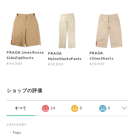
PRADA Linea Rossa
PRADA
PRADA
SideZipShorts
ChinoShorts
NylonSlacksPants
¥44,000
¥19,800
¥19,800
ショップの評価
すべて
24
0
0
CATEGORY
Tops