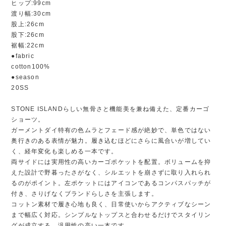
ヒップ:99cm
渡り幅:30cm
股上:26cm
股下:26cm
裾幅:22cm
●fabric
cotton100%
●season
20SS
STONE ISLANDらしい無骨さと機能美を兼ね備えた、定番カーゴ
ショーツ。
ガーメントダイ特有の色ムラとフェード感が絶妙で、単色ではない
奥行きのある表情が魅力。履き込むほどにさらに風合いが増してい
く、経年変化も楽しめる一本です。
両サイドには実用性の高いカーゴポケットを配置。ボリュームを抑
えた設計で野暮ったさがなく、シルエットを崩さずに取り入れられ
るのがポイント。左ポケットにはアイコンであるコンパスパッチが
付き、さりげなくブランドらしさを主張します。
コットン素材で履き心地も良く、日常使いからアクティブなシーン
まで幅広く対応。シンプルなトップスと合わせるだけでスタイリン
グが成立する、汎用性の高い一本です。