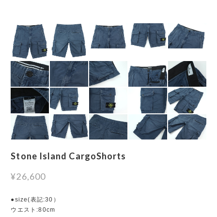
Stone Island CargoShorts
¥26,600
●size(表記:30）
ウエスト:80cm