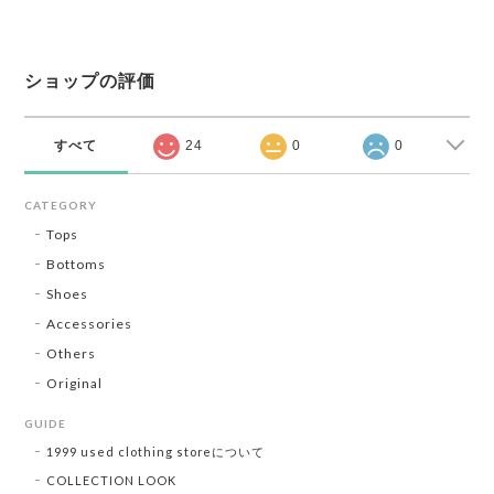
ショップの評価
すべて
24
0
0
CATEGORY
Tops
Bottoms
Shoes
Accessories
Others
Original
GUIDE
1999 used clothing storeについて
COLLECTION LOOK