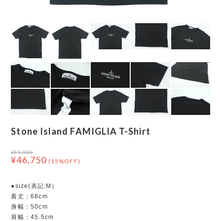
Stone Island FAMIGLIA T-Shirt
¥55,000
¥46,750
(15%OFF)
●size(表記:M）
着丈：68cm
身幅：50cm
肩幅：45.5cm