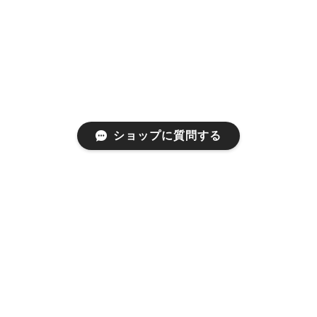
ショップに質問する
プライバシーポリシー
特定商取引法に基づく表記
会員規約
©1999 used clothing store