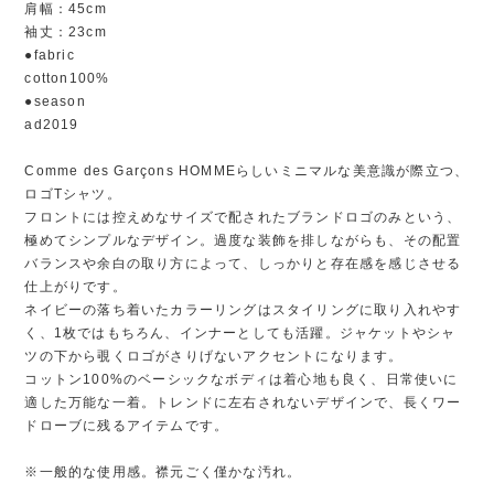
肩幅：45cm
袖丈：23cm
●fabric
cotton100%
●season
ad2019
Comme des Garçons HOMMEらしいミニマルな美意識が際立つ、
ロゴTシャツ。
フロントには控えめなサイズで配されたブランドロゴのみという、
極めてシンプルなデザイン。過度な装飾を排しながらも、その配置
バランスや余白の取り方によって、しっかりと存在感を感じさせる
仕上がりです。
ネイビーの落ち着いたカラーリングはスタイリングに取り入れやす
く、1枚ではもちろん、インナーとしても活躍。ジャケットやシャ
ツの下から覗くロゴがさりげないアクセントになります。
コットン100%のベーシックなボディは着心地も良く、日常使いに
適した万能な一着。トレンドに左右されないデザインで、長くワー
ドローブに残るアイテムです。
※一般的な使用感。襟元ごく僅かな汚れ。