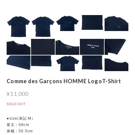
Comme des Garçons HOMME LogoT-Shirt
¥11,000
SOLD OUT
●size(表記:M）
着丈：69cm
身幅：50.5cm