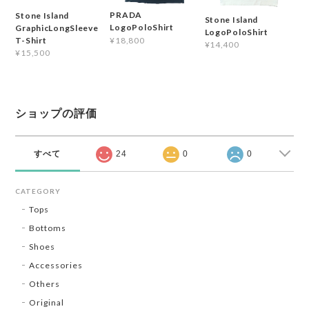
PRADA
Stone Island
Stone Island
LogoPoloShirt
GraphicLongSleeve
LogoPoloShirt
¥18,800
T-Shirt
¥14,400
¥15,500
ショップの評価
すべて
24
0
0
CATEGORY
Tops
Bottoms
Shoes
Accessories
Others
Original