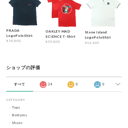
PRADA
OAKLEY MAD
Stone Island
LogoPoloShirt
SCIENCE T-Shirt
LogoPoloShirt
¥18,800
¥39,800
¥14,400
ショップの評価
すべて
24
0
0
CATEGORY
Tops
Bottoms
Shoes