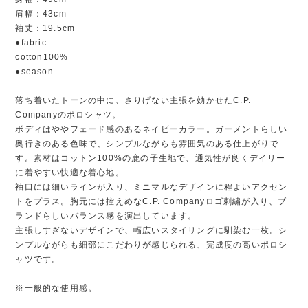
肩幅：43cm
袖丈：19.5cm
●fabric
cotton100%
●season
落ち着いたトーンの中に、さりげない主張を効かせたC.P.
Companyのポロシャツ。
ボディはややフェード感のあるネイビーカラー。ガーメントらしい
奥行きのある色味で、シンプルながらも雰囲気のある仕上がりで
す。素材はコットン100%の鹿の子生地で、通気性が良くデイリー
に着やすい快適な着心地。
袖口には細いラインが入り、ミニマルなデザインに程よいアクセン
トをプラス。胸元には控えめなC.P. Companyロゴ刺繍が入り、ブ
ランドらしいバランス感を演出しています。
主張しすぎないデザインで、幅広いスタイリングに馴染む一枚。シ
ンプルながらも細部にこだわりが感じられる、完成度の高いポロシ
ャツです。
※一般的な使用感。