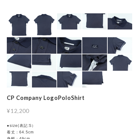
CP Company LogoPoloShirt
¥12,200
●size(表記:S）
着丈：64.5cm
身幅：49cm