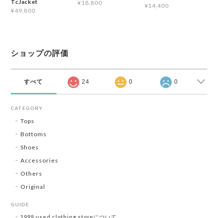
TcJacket
¥18,800
¥14,400
¥49,800
ショップの評価
すべて
24
0
0
CATEGORY
Tops
Bottoms
Shoes
Accessories
Others
Original
GUIDE
1999 used clothing storeについて