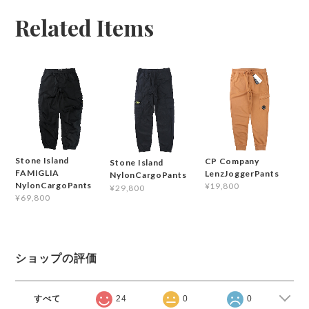
Related Items
Stone Island
CP Company
Stone Island
FAMIGLIA
LenzJoggerPants
NylonCargoPants
NylonCargoPants
¥19,800
¥29,800
¥69,800
ショップの評価
すべて
24
0
0