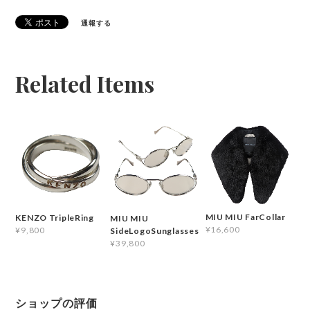
通報する
Related Items
MIU MIU FarCollar
KENZO TripleRing
MIU MIU
¥16,600
¥9,800
SideLogoSunglasses
¥39,800
ショップの評価