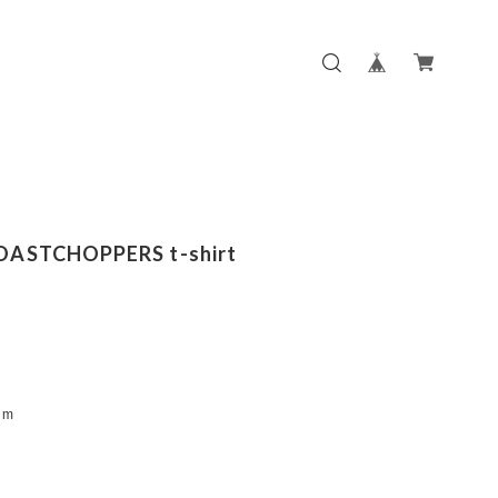
ASTCHOPPERS t-shirt
cm
m
m
m