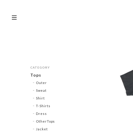
CATEGORY
Tops
Outer
Sweat
Shirt
T-Shirts
Dress
OtherTops
Jacket