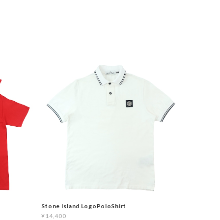
Stone Island LogoPoloShirt
¥14,400