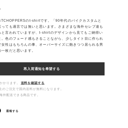
%
STCHOPPERSのt-shirtです。「90年代のバイクカスタムと
言っても過言では無いと思います。さまざまな海外セレブ達も
と言われていますが、t-shirtのデザインから見てもご納得い
と。色のフェード感もさることながら、少しタイト目に作られ
で女性はもちろんの事、オーバーサイズに飽きつつ居られる男
の一枚だと思います。
再入荷通知を希望する
かかります。
送料を確認する
00以上のご注文で国内送料が無料になります。
海外配送できる商品です。
通報する