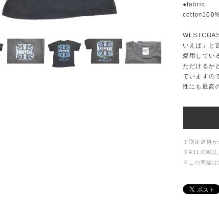
●fabric
cotton100
WESTCOA
いえば」と
愛用している
ただけるか
ていますの
性にも最高
※別途送料が
※¥11,0
※この商品は