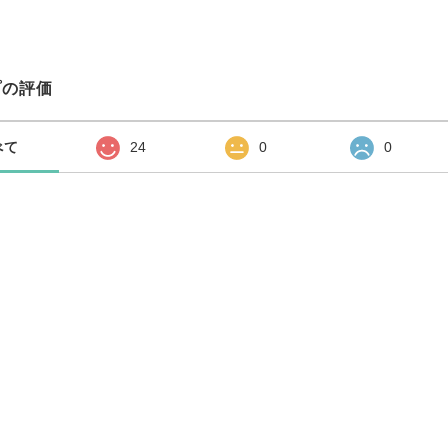
プの評価
べて
24
0
0