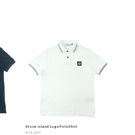
Stone Island LogoPoloShirt
¥14,400