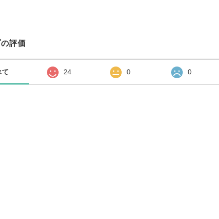
プの評価
べて
24
0
0