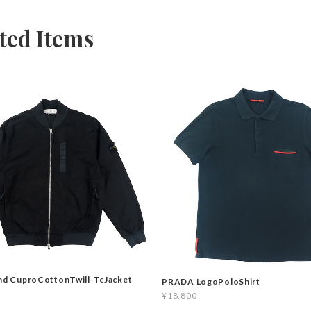
ted Items
and CuproCottonTwill-TcJacket
PRADA LogoPoloShirt
¥18,800