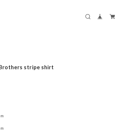
rothers stripe shirt
m
cm
m
cm