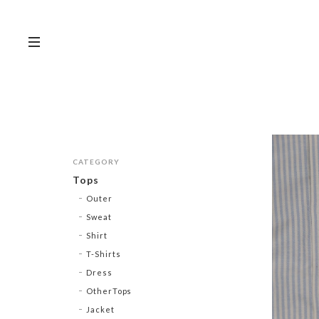
CATEGORY
Tops
Outer
Sweat
Shirt
T-Shirts
Dress
OtherTops
Jacket