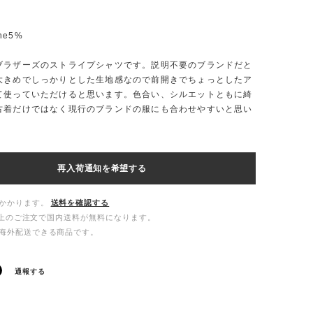
ane5%
ブラザーズのストライプシャツです。説明不要のブランドだと
大きめでしっかりとした生地感なので前開きでちょっとしたア
て使っていただけると思います。色合い、シルエットともに綺
古着だけではなく現行のブランドの服にも合わせやすいと思い
再入荷通知を希望する
かかります。
送料を確認する
00以上のご注文で国内送料が無料になります。
海外配送できる商品です。
通報する