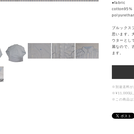
●fabric
cotton95%
polyureth
ブルックス
思います。
ウターとし
麗なので、
ます。
※別途送料が
※¥11,0
※この商品は